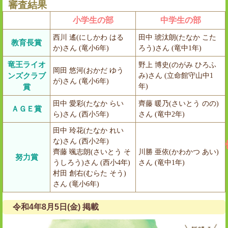
審査結果
小学生の部
中学生の部
西川 遙(にしかわ はる
田中 琥汰朗(たなか こた
教育長賞
か)さん (竜小6年)
ろう)さん (竜中1年)
竜王ライオ
野上 博史(のがみ ひろふ
岡田 悠河(おかだ ゆう
ンズクラブ
み)さん (立命館守山中1
が)さん (竜小6年)
年)
賞
田中 愛彩(たなか らい
齊藤 暖乃(さいとう のの)
ＡＧＥ賞
ら)さん (西小5年)
さん (竜中2年)
田中 玲花(たなか れい
な)さん (西小2年)
齊藤 颯志朗(さいとう そ
川勝 亜依(かわかつ あい)
努力賞
うしろう)さん (西小4年)
さん (竜中1年)
村田 創右(むらた そう)
さん (竜小6年)
令和4年8月5日(金) 掲載