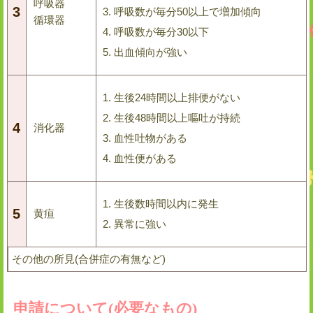
呼吸器
3
呼吸数が毎分50以上で増加傾向
循環器
呼吸数が毎分30以下
出血傾向が強い
生後24時間以上排便がない
生後48時間以上嘔吐が持続
4
消化器
血性吐物がある
血性便がある
生後数時間以内に発生
5
黄疸
異常に強い
その他の所見(合併症の有無など)
申請について(必要なもの)